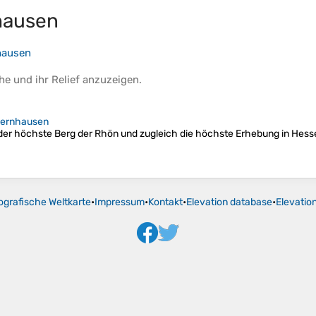
hausen
hausen
he
und ihr
Relief
anzuzeigen.
ernhausen
r höchste Berg der Rhön und zugleich die höchste Erhebung in Hessen.
ografische Weltkarte
•
Impressum
•
Kontakt
•
Elevation database
•
Elevatio