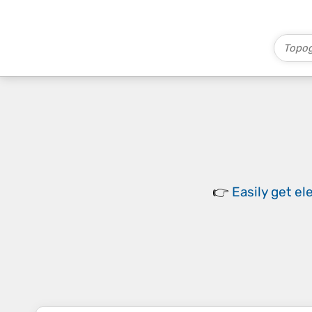
👉
Easily
get el