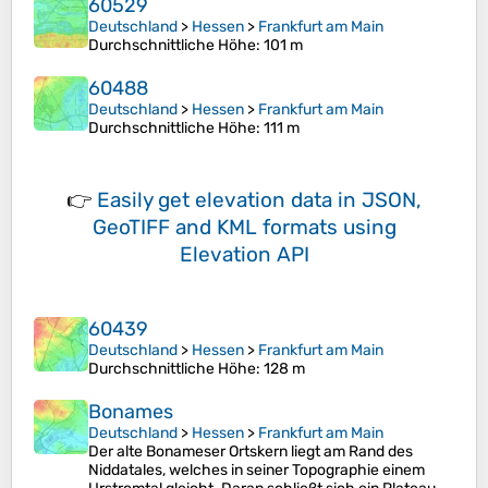
60529
Deutschland
>
Hessen
>
Frankfurt am Main
Durchschnittliche Höhe
: 101 m
60488
Deutschland
>
Hessen
>
Frankfurt am Main
Durchschnittliche Höhe
: 111 m
👉
Easily
get elevation data in JSON,
GeoTIFF and KML formats
using
Elevation API
60439
Deutschland
>
Hessen
>
Frankfurt am Main
Durchschnittliche Höhe
: 128 m
Bonames
Deutschland
>
Hessen
>
Frankfurt am Main
Der alte Bonameser Ortskern liegt am Rand des
Niddatales, welches in seiner Topographie einem