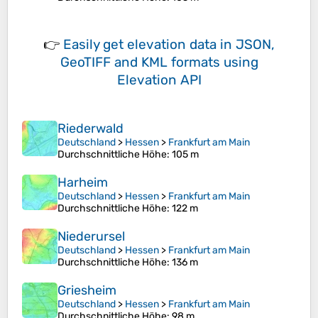
👉
Easily
get elevation data in JSON,
GeoTIFF and KML formats
using
Elevation API
Riederwald
Deutschland
>
Hessen
>
Frankfurt am Main
Durchschnittliche Höhe
: 105 m
Harheim
Deutschland
>
Hessen
>
Frankfurt am Main
Durchschnittliche Höhe
: 122 m
Niederursel
Deutschland
>
Hessen
>
Frankfurt am Main
Durchschnittliche Höhe
: 136 m
Griesheim
Deutschland
>
Hessen
>
Frankfurt am Main
Durchschnittliche Höhe
: 98 m