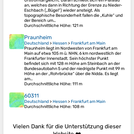
Urstromtal gleicht. Daran schließt sich ein Plateau
an, welches dann in Richtung der Grenze zu Nieder-
Eschbach („Bügel“) wieder ansteigt. Als
topographische Besonderheit fallen die „Kuhle“ und
der Bereich um…
Durchschnittliche Höhe
: 121 m
Praunheim
Deutschland
>
Hessen
>
Frankfurt am Main
Praunheim liegt im Nordwesten von Frankfurt am
Main auf etwa 105 m ü. NHN, 6 km nordwestlich der
Frankfurter Innenstadt. Sein höchster Punkt
befindet sich mit 128 m Höhe am Steinbach an der
Bundesautobahn 5 und der niedrigste Punkt mit 99 m
Höhe an der „Rohrbrücke“ über die Nidda. Es liegt
am…
Durchschnittliche Höhe
: 111 m
60311
Deutschland
>
Hessen
>
Frankfurt am Main
Durchschnittliche Höhe
: 108 m
Vielen Dank für die Unterstützung dieser
Website ❤️