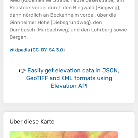
Nied (Rödelheimer Straße, heute Oeserstraße), am
Rebstock vorbei durch den Biegwald (Biegweg),
dann nördlich an Bockenheim vorbei, über die
Ginnheimer
Höhe
(Diebsgrundweg), den
Dornbusch (Marbachweg) und den Lohrberg sowie
Bergen.
Wikipedia
(
CC-BY-SA 3.0
)
👉
Easily
get elevation data in JSON,
GeoTIFF and KML formats
using
Elevation API
Über diese Karte