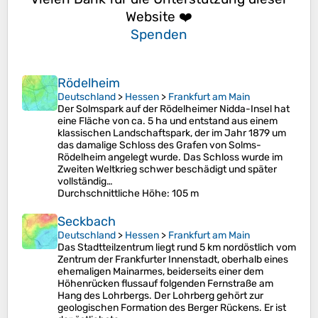
Website ❤️
Spenden
Rödelheim
Deutschland
>
Hessen
>
Frankfurt am Main
Der Solmspark auf der Rödelheimer Nidda-Insel hat
eine Fläche von ca. 5 ha und entstand aus einem
klassischen Landschaftspark, der im Jahr 1879 um
das damalige Schloss des Grafen von Solms-
Rödelheim angelegt wurde. Das Schloss wurde im
Zweiten Weltkrieg schwer beschädigt und später
vollständig…
Durchschnittliche Höhe
: 105 m
Seckbach
Deutschland
>
Hessen
>
Frankfurt am Main
Das Stadtteilzentrum liegt rund 5 km nordöstlich vom
Zentrum der Frankfurter Innenstadt, oberhalb eines
ehemaligen Mainarmes, beiderseits einer dem
Höhenrücken flussauf folgenden Fernstraße am
Hang des Lohrbergs. Der Lohrberg gehört zur
geologischen Formation des Berger Rückens. Er ist