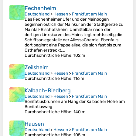
Fechenheim
Deutschland
>
Hessen
>
Frankfurt am Main
Das Fechenheimer Ufer und der Mainbogen
beginnen östlich der Mainkur an der Stadtgrenze zu
Maintal-Bischofsheim. Unmittelbar nach der
dortigen Linkskurve des Mains liegt rechtsseitig die
Schiffsanlegestelle der AllessaChemie. Ebenfalls
dort beginnt eine Pappelallee, die sich fast bis zum
Osthafen erstreckt.…
Durchschnittliche Höhe
: 102 m
Zeilsheim
Deutschland
>
Hessen
>
Frankfurt am Main
Durchschnittliche Höhe
: 116 m
Kalbach-Riedberg
Deutschland
>
Hessen
>
Frankfurt am Main
Bonifatiusbrunnen am Hang der Kalbacher Höhe am
Bonifatiusweg
Durchschnittliche Höhe
: 140 m
Hausen
Deutschland
>
Hessen
>
Frankfurt am Main
Durchschnittliche Höhe
: 105 m