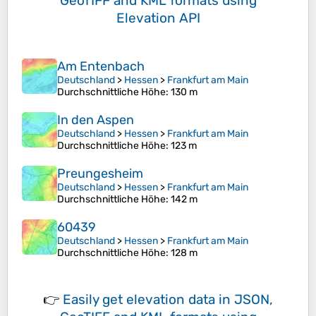
GeoTIFF and KML formats
using
Elevation API
Am Entenbach
Deutschland
>
Hessen
>
Frankfurt am Main
Durchschnittliche Höhe
: 130 m
In den Aspen
Deutschland
>
Hessen
>
Frankfurt am Main
Durchschnittliche Höhe
: 123 m
Preungesheim
Deutschland
>
Hessen
>
Frankfurt am Main
Durchschnittliche Höhe
: 142 m
60439
Deutschland
>
Hessen
>
Frankfurt am Main
Durchschnittliche Höhe
: 128 m
👉
Easily
get elevation data in JSON,