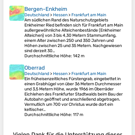
Bergen-Enkheim
Deutschland
>
Hessen
>
Frankfurt am Main
Am südlichen Rand des Naturschutzgebiets
Enkheimer Ried befinden sich für Frankfurt am Main
außergewöhnliche Alteichenbestände (Enkheimer
Alteichen) von 3 bis 4,30 Metern Stammumfang,
einem Alter zwischen 250 und 350 Jahren und
Höhen zwischen 25 und 35 Metern. Nachgewiesen
sind derzeit 30…
Durchschnittliche Höhe
: 142 m
Oberrad
Deutschland
>
Hessen
>
Frankfurt am Main
Ein früheisenzeitliches Fürstengrab, eingebettet in
einen Grabhügel von über 36 Metern Durchmesser
und 3,5 Metern Höhe, wurde 1966 im Oberräder
Eichlehen des Frankfurter Stadtwalds beim Bau der
Autobahn geöffnet und anschließend abgetragen.
Vermutlich um 700 vor Christus wurde dort ein
keltischer…
Durchschnittliche Höhe
: 117 m
Vielen Dank für die Unterstützung dieser