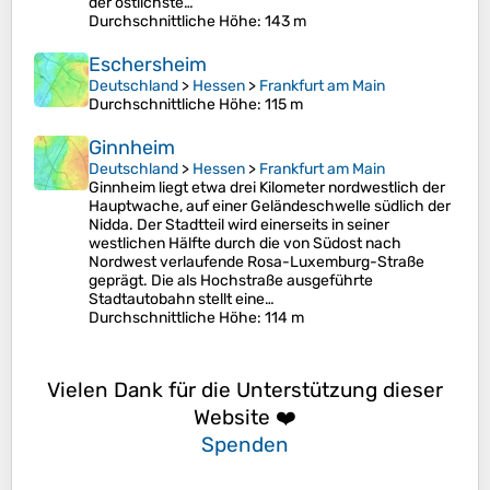
der östlichste…
Durchschnittliche Höhe
: 143 m
Eschersheim
Deutschland
>
Hessen
>
Frankfurt am Main
Durchschnittliche Höhe
: 115 m
Ginnheim
Deutschland
>
Hessen
>
Frankfurt am Main
Ginnheim liegt etwa drei Kilometer nordwestlich der
Hauptwache, auf einer Geländeschwelle südlich der
Nidda. Der Stadtteil wird einerseits in seiner
westlichen Hälfte durch die von Südost nach
Nordwest verlaufende Rosa-Luxemburg-Straße
geprägt. Die als Hochstraße ausgeführte
Stadtautobahn stellt eine…
Durchschnittliche Höhe
: 114 m
Vielen Dank für die Unterstützung dieser
Website ❤️
Spenden