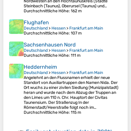
Nordwesten an den Hochtaunuskreis (Städte
Steinbach (Taunus), Oberursel (Taunus) und…
Durchschnittliche Höhe
: 162 m
Flughafen
Deutschland
>
Hessen
>
Frankfurt am Main
Durchschnittliche Höhe
: 107 m
Sachsenhausen Nord
Deutschland
>
Hessen
>
Frankfurt am Main
Durchschnittliche Höhe
: 111 m
Heddernheim
Deutschland
>
Hessen
>
Frankfurt am Main
Angelehnt an den Flussnamen erhielt der neue
Standort von Auxiliartruppen den Namen Nida. Der
Ort wuchs zu einer zivilen Siedlung (Munizipalstadt)
heran und wurde nach dem Abzug der Truppen an
den Limes um 110 n. Chr. Hauptort der Civitas
Taunensium. Der Straßenzug In der
Römerstadt/Heerstraße folgt noch im…
Durchschnittliche Höhe
: 115 m