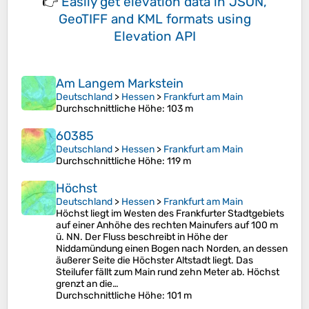
👉
Easily
get elevation data in JSON,
GeoTIFF and KML formats
using
Elevation API
Am Langem Markstein
Deutschland
>
Hessen
>
Frankfurt am Main
Durchschnittliche Höhe
: 103 m
60385
Deutschland
>
Hessen
>
Frankfurt am Main
Durchschnittliche Höhe
: 119 m
Höchst
Deutschland
>
Hessen
>
Frankfurt am Main
Höchst liegt im Westen des Frankfurter Stadtgebiets
auf einer Anhöhe des rechten Mainufers auf 100 m
ü. NN. Der Fluss beschreibt in Höhe der
Niddamündung einen Bogen nach Norden, an dessen
äußerer Seite die Höchster Altstadt liegt. Das
Steilufer fällt zum Main rund zehn Meter ab. Höchst
grenzt an die…
Durchschnittliche Höhe
: 101 m