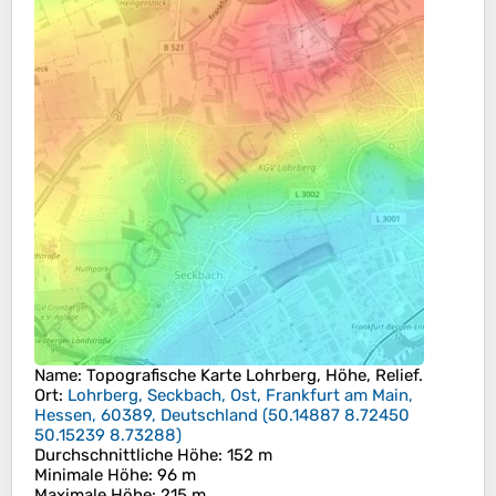
Name
: Topografische Karte
Lohrberg
, Höhe, Relief.
Ort
:
Lohrberg, Seckbach, Ost, Frankfurt am Main,
Hessen, 60389, Deutschland
(
50.14887 8.72450
50.15239 8.73288
)
Durchschnittliche Höhe
: 152 m
Minimale Höhe
: 96 m
Maximale Höhe
: 215 m