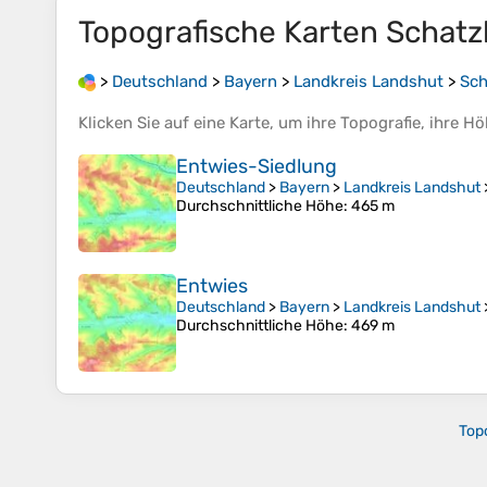
Topografische Karten
Schatz
>
Deutschland
>
Bayern
>
Landkreis Landshut
>
Sch
Klicken Sie auf eine
Karte
, um ihre
Topografie
, ihre
Hö
Entwies-Siedlung
Deutschland
>
Bayern
>
Landkreis Landshut
Durchschnittliche Höhe
: 465 m
Entwies
Deutschland
>
Bayern
>
Landkreis Landshut
Durchschnittliche Höhe
: 469 m
Top