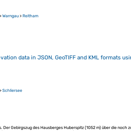
>
Warngau
>
Reitham
evation data in JSON, GeoTIFF and KML formats
us
>
Schliersee
s. Der Gebirgszug des Hausberges Huberspitz (1052 m) über die noch 