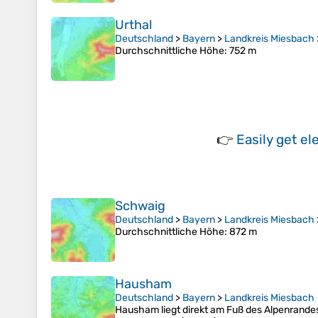
Urthal
Deutschland
>
Bayern
>
Landkreis Miesbach
Durchschnittliche Höhe
: 752 m
👉
Easily
get el
Schwaig
Deutschland
>
Bayern
>
Landkreis Miesbach
Durchschnittliche Höhe
: 872 m
Hausham
Deutschland
>
Bayern
>
Landkreis Miesbach
Hausham liegt direkt am Fuß des Alpenrande