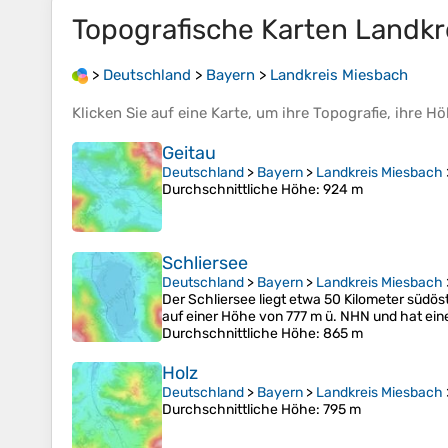
Topografische Karten
Landkr
>
Deutschland
>
Bayern
>
Landkreis Miesbach
Klicken Sie auf eine
Karte
, um ihre
Topografie
, ihre
Hö
Geitau
Deutschland
>
Bayern
>
Landkreis Miesbach
Durchschnittliche Höhe
: 924 m
Schliersee
Deutschland
>
Bayern
>
Landkreis Miesbach
Der Schliersee liegt etwa 50 Kilometer südös
auf einer Höhe von 777 m ü. NHN und hat eine
Durchschnittliche Höhe
: 865 m
Holz
Deutschland
>
Bayern
>
Landkreis Miesbach
Durchschnittliche Höhe
: 795 m