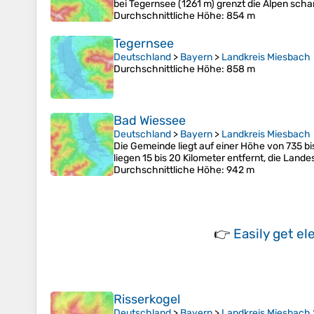
bei Tegernsee (1261 m) grenzt die Alpen sch
Durchschnittliche Höhe
: 854 m
Tegernsee
Deutschland
>
Bayern
>
Landkreis Miesbach
Durchschnittliche Höhe
: 858 m
Bad Wiessee
Deutschland
>
Bayern
>
Landkreis Miesbach
Die Gemeinde liegt auf einer Höhe von 735 b
liegen 15 bis 20 Kilometer entfernt, die La
Durchschnittliche Höhe
: 942 m
👉
Easily
get el
Risserkogel
Deutschland
>
Bayern
>
Landkreis Miesbach