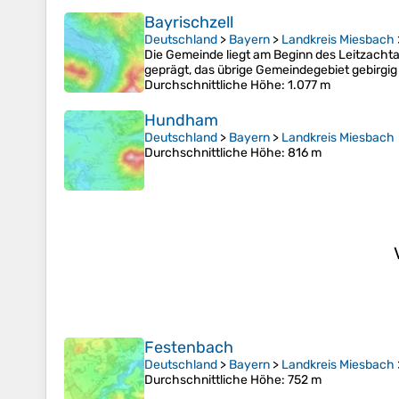
Bayrischzell
Deutschland
>
Bayern
>
Landkreis Miesbach
Die Gemeinde liegt am Beginn des Leitzachta
geprägt, das übrige Gemeindegebiet gebirgi
Durchschnittliche Höhe
: 1.077 m
Hundham
Deutschland
>
Bayern
>
Landkreis Miesbach
Durchschnittliche Höhe
: 816 m
Festenbach
Deutschland
>
Bayern
>
Landkreis Miesbach
Durchschnittliche Höhe
: 752 m