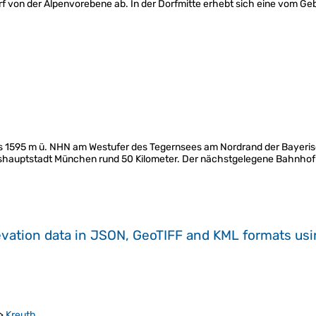
arf von der Alpenvorebene ab. In der Dorfmitte erhebt sich eine vom G
is 1595 m ü. NHN am Westufer des Tegernsees am Nordrand der Bayeris
ndeshauptstadt München rund 50 Kilometer. Der nächstgelegene Bahnho
evation data in JSON, GeoTIFF and KML formats
us
>
Kreuth