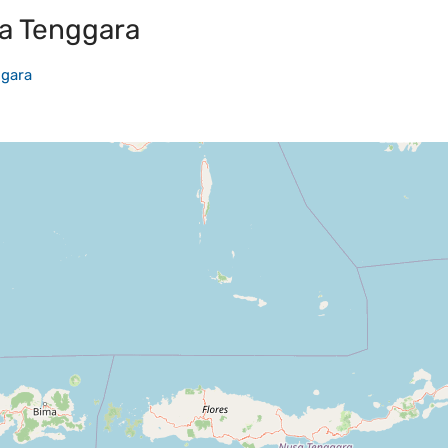
a Tenggara
ggara