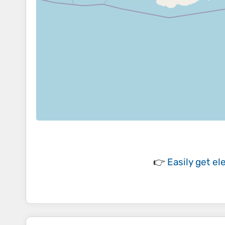
👉
Easily
get el