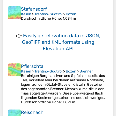
Stefansdorf
Italien
>
Trentino-Südtirol
>
Bozen
Durchschnittliche Höhe
: 1.094 m
👉
Easily
get elevation data in JSON,
GeoTIFF and KML formats
using
Elevation API
Pflerschtal
Italien
>
Trentino-Südtirol
>
Bozen
>
Brenner
Bei einigen Bergmassiven und Gipfeln beidseits des
Tals, vor allem aber bei denen auf seiner Nordseite,
lagern auf dem Ötztal-Stubaier Kristallin Gesteine
des sogenannten Brenner-Mesozoikums, die in der
Trias abgelagert wurden. Diese überwiegend flach
liegenden Sedimentgesteine sind deutlich weniger…
Durchschnittliche Höhe
: 1.891 m
Reischach