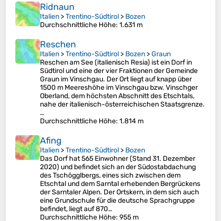
Ridnaun
Italien
>
Trentino-Südtirol
>
Bozen
Durchschnittliche Höhe
: 1.631 m
Reschen
Italien
>
Trentino-Südtirol
>
Bozen
>
Graun
Reschen am See (italienisch Resia) ist ein Dorf in
Südtirol und eine der vier Fraktionen der Gemeinde
Graun im Vinschgau. Der Ort liegt auf knapp über
1500 m Meereshöhe im Vinschgau bzw. Vinschger
Oberland, dem höchsten Abschnitt des Etschtals,
nahe der italienisch-österreichischen Staatsgrenze.
…
Durchschnittliche Höhe
: 1.814 m
Afing
Italien
>
Trentino-Südtirol
>
Bozen
Das Dorf hat 565 Einwohner (Stand 31. Dezember
2020) und befindet sich an der Südostabdachung
des Tschögglbergs, eines sich zwischen dem
Etschtal und dem Sarntal erhebenden Bergrückens
der Sarntaler Alpen. Der Ortskern, in dem sich auch
eine Grundschule für die deutsche Sprachgruppe
befindet, liegt auf 870…
Durchschnittliche Höhe
: 955 m