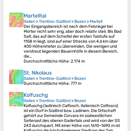
Martelltal
Italien
>
Trentino-Südtirol
>
Bozen
>
Martell
Der Eingangsbereich ist nach dem Felsriegel bei
Morter nicht sehr eng, aber doch relativ steil. Bis Bad
Salt, das auf dem Scheitel der ersten Talstufe auf
1158 m liegt, sind auf einer Strecke von 4,6 km über
400 Höhenmeter zu überwinden. Die wenigen und
verstreut liegenden Bauernhöfe in diesem Bereich,
die…
Durchschnittliche Höhe
: 2.174 m
St. Nikolaus
Italien
>
Trentino-Südtirol
>
Bozen
Durchschnittliche Höhe
: 777 m
Kolfuschg
Italien
>
Trentino-Südtirol
>
Bozen
Kolfuschg (ladinisch Calfosch, italienisch Colfosco)
ist ein Dorf in Südtirol bzw. Ladinien. Die Ortschaft
gehört zur Gemeinde Corvara im südwestlichen
Seitenast des oberen Gadertals und wird von der SS
243 durchquert. Mit einer Höhe von 1610–1690 m ist
Kolfuschg die höchstgelegene Siedlung des Tals.…