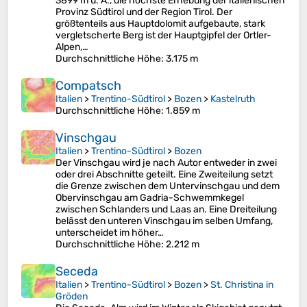
3899 m ü. A., die höchste Erhebung der italienischen
Provinz Südtirol und der Region Tirol. Der
größtenteils aus Hauptdolomit aufgebaute, stark
vergletscherte Berg ist der Hauptgipfel der Ortler-
Alpen,…
Durchschnittliche Höhe
: 3.175 m
Compatsch
Italien
>
Trentino-Südtirol
>
Bozen
>
Kastelruth
Durchschnittliche Höhe
: 1.859 m
Vinschgau
Italien
>
Trentino-Südtirol
>
Bozen
Der Vinschgau wird je nach Autor entweder in zwei
oder drei Abschnitte geteilt. Eine Zweiteilung setzt
die Grenze zwischen dem Untervinschgau und dem
Obervinschgau am Gadria-Schwemmkegel
zwischen Schlanders und Laas an. Eine Dreiteilung
belässt den unteren Vinschgau im selben Umfang,
unterscheidet im höher…
Durchschnittliche Höhe
: 2.212 m
Seceda
Italien
>
Trentino-Südtirol
>
Bozen
>
St. Christina in
Gröden