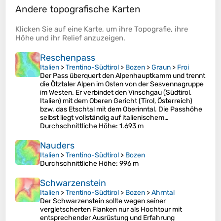
Andere topografische Karten
Klicken Sie auf eine
Karte
, um ihre
Topografie
, ihre
Höhe
und ihr
Relief
anzuzeigen.
Reschenpass
Italien
>
Trentino-Südtirol
>
Bozen
>
Graun
>
Froi
Der Pass überquert den Alpenhauptkamm und trennt
die Ötztaler Alpen im Osten von der Sesvennagruppe
im Westen. Er verbindet den Vinschgau (Südtirol,
Italien) mit dem Oberen Gericht (Tirol, Österreich)
bzw. das Etschtal mit dem Oberinntal. Die Passhöhe
selbst liegt vollständig auf italienischem…
Durchschnittliche Höhe
: 1.693 m
Nauders
Italien
>
Trentino-Südtirol
>
Bozen
Durchschnittliche Höhe
: 996 m
Schwarzenstein
Italien
>
Trentino-Südtirol
>
Bozen
>
Ahrntal
Der Schwarzenstein sollte wegen seiner
vergletscherten Flanken nur als Hochtour mit
entsprechender Ausrüstung und Erfahrung