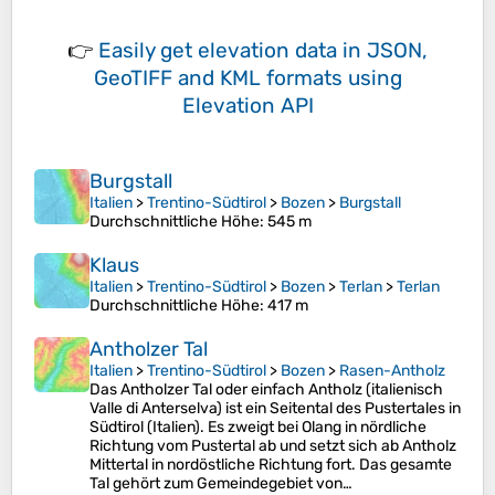
👉
Easily
get elevation data in JSON,
GeoTIFF and KML formats
using
Elevation API
Burgstall
Italien
>
Trentino-Südtirol
>
Bozen
>
Burgstall
Durchschnittliche Höhe
: 545 m
Klaus
Italien
>
Trentino-Südtirol
>
Bozen
>
Terlan
>
Terlan
Durchschnittliche Höhe
: 417 m
Antholzer Tal
Italien
>
Trentino-Südtirol
>
Bozen
>
Rasen-Antholz
Das Antholzer Tal oder einfach Antholz (italienisch
Valle di Anterselva) ist ein Seitental des Pustertales in
Südtirol (Italien). Es zweigt bei Olang in nördliche
Richtung vom Pustertal ab und setzt sich ab Antholz
Mittertal in nordöstliche Richtung fort. Das gesamte
Tal gehört zum Gemeindegebiet von…