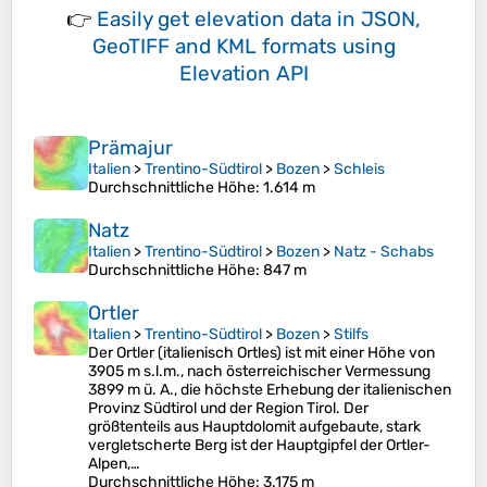
👉
Easily
get elevation data in JSON,
GeoTIFF and KML formats
using
Elevation API
Prämajur
Italien
>
Trentino-Südtirol
>
Bozen
>
Schleis
Durchschnittliche Höhe
: 1.614 m
Natz
Italien
>
Trentino-Südtirol
>
Bozen
>
Natz - Schabs
Durchschnittliche Höhe
: 847 m
Ortler
Italien
>
Trentino-Südtirol
>
Bozen
>
Stilfs
Der Ortler (italienisch Ortles) ist mit einer Höhe von
3905 m s.l.m., nach österreichischer Vermessung
3899 m ü. A., die höchste Erhebung der italienischen
Provinz Südtirol und der Region Tirol. Der
größtenteils aus Hauptdolomit aufgebaute, stark
vergletscherte Berg ist der Hauptgipfel der Ortler-
Alpen,…
Durchschnittliche Höhe
: 3.175 m