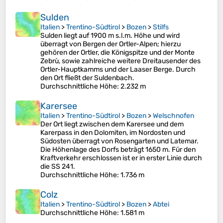
Sulden
Italien
>
Trentino-Südtirol
>
Bozen
>
Stilfs
Sulden liegt auf 1900 m s.l.m. Höhe und wird
überragt von Bergen der Ortler-Alpen; hierzu
gehören der Ortler, die Königspitze und der Monte
Zebrù, sowie zahlreiche weitere Dreitausender des
Ortler-Hauptkamms und der Laaser Berge. Durch
den Ort fließt der Suldenbach.
Durchschnittliche Höhe
: 2.232 m
Karersee
Italien
>
Trentino-Südtirol
>
Bozen
>
Welschnofen
Der Ort liegt zwischen dem Karersee und dem
Karerpass in den Dolomiten, im Nordosten und
Südosten überragt von Rosengarten und Latemar.
Die Höhenlage des Dorfs beträgt 1650 m. Für den
Kraftverkehr erschlossen ist er in erster Linie durch
die SS 241.
Durchschnittliche Höhe
: 1.736 m
Colz
Italien
>
Trentino-Südtirol
>
Bozen
>
Abtei
Durchschnittliche Höhe
: 1.581 m