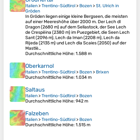
Italien
>
Trentino-Südtirol
>
Bozen
>
St. Ulrich in
Gröden
In Gröden liegen einige kleine Bergseen, die meisten
auf einer Meereshöhe über 2000 m. Der Lech dl
Dragon (2680 m) auf dem Sellastock, der See Lech
de Crespëina (2380 m) im Puezgebiet, die Seen Lech
Sant (2096 m), Lech da Iman (2208 m), Lech da
Rijeda (2135 m) und Lech dla Scaies (2050) auf der
Mastlè…
Durchschnittliche Höhe
: 1.588 m
Oberkarnol
Italien
>
Trentino-Südtirol
>
Bozen
>
Brixen
Durchschnittliche Höhe
: 1.034 m
Saltaus
Italien
>
Trentino-Südtirol
>
Bozen
Durchschnittliche Höhe
: 942 m
Falzeben
Italien
>
Trentino-Südtirol
>
Bozen
Durchschnittliche Höhe
: 1.515 m