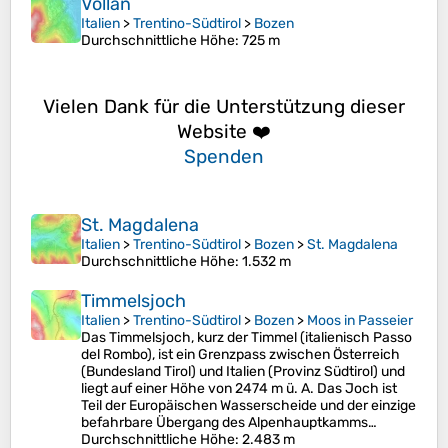
Völlan
Italien
>
Trentino-Südtirol
>
Bozen
Durchschnittliche Höhe
: 725 m
Vielen Dank für die Unterstützung dieser
Website ❤️
Spenden
St. Magdalena
Italien
>
Trentino-Südtirol
>
Bozen
>
St. Magdalena
Durchschnittliche Höhe
: 1.532 m
Timmelsjoch
Italien
>
Trentino-Südtirol
>
Bozen
>
Moos in Passeier
Das Timmelsjoch, kurz der Timmel (italienisch Passo
del Rombo), ist ein Grenzpass zwischen Österreich
(Bundesland Tirol) und Italien (Provinz Südtirol) und
liegt auf einer Höhe von 2474 m ü. A. Das Joch ist
Teil der Europäischen Wasserscheide und der einzige
befahrbare Übergang des Alpenhauptkamms…
Durchschnittliche Höhe
: 2.483 m