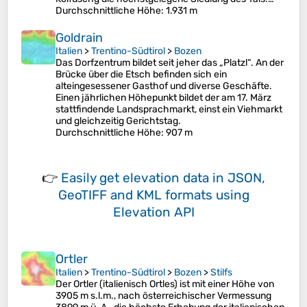
Durchschnittliche Höhe
: 1.931 m
Goldrain
Italien
>
Trentino-Südtirol
>
Bozen
Das Dorfzentrum bildet seit jeher das „Platzl“. An der
Brücke über die Etsch befinden sich ein
alteingesessener Gasthof und diverse Geschäfte.
Einen jährlichen Höhepunkt bildet der am 17. März
stattfindende Landsprachmarkt, einst ein Viehmarkt
und gleichzeitig Gerichtstag.
Durchschnittliche Höhe
: 907 m
👉
Easily
get elevation data in JSON,
GeoTIFF and KML formats
using
Elevation API
Ortler
Italien
>
Trentino-Südtirol
>
Bozen
>
Stilfs
Der Ortler (italienisch Ortles) ist mit einer Höhe von
3905 m s.l.m., nach österreichischer Vermessung