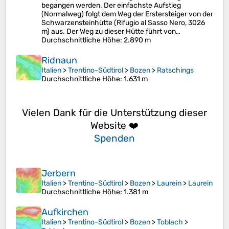
begangen werden. Der einfachste Aufstieg
(Normalweg) folgt dem Weg der Erstersteiger von der
Schwarzensteinhütte (Rifugio al Sasso Nero, 3026
m) aus. Der Weg zu dieser Hütte führt von…
Durchschnittliche Höhe
: 2.890 m
Ridnaun
Italien
>
Trentino-Südtirol
>
Bozen
>
Ratschings
Durchschnittliche Höhe
: 1.631 m
Vielen Dank für die Unterstützung dieser
Website ❤️
Spenden
Jerbern
Italien
>
Trentino-Südtirol
>
Bozen
>
Laurein
>
Laurein
Durchschnittliche Höhe
: 1.381 m
Aufkirchen
Italien
>
Trentino-Südtirol
>
Bozen
>
Toblach
>