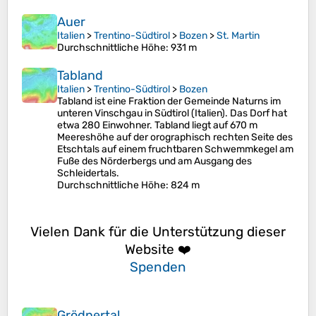
Auer
Italien
>
Trentino-Südtirol
>
Bozen
>
St. Martin
Durchschnittliche Höhe
: 931 m
Tabland
Italien
>
Trentino-Südtirol
>
Bozen
Tabland ist eine Fraktion der Gemeinde Naturns im
unteren Vinschgau in Südtirol (Italien). Das Dorf hat
etwa 280 Einwohner. Tabland liegt auf 670 m
Meereshöhe auf der orographisch rechten Seite des
Etschtals auf einem fruchtbaren Schwemmkegel am
Fuße des Nörderbergs und am Ausgang des
Schleidertals.
Durchschnittliche Höhe
: 824 m
Vielen Dank für die Unterstützung dieser
Website ❤️
Spenden
Grödnertal