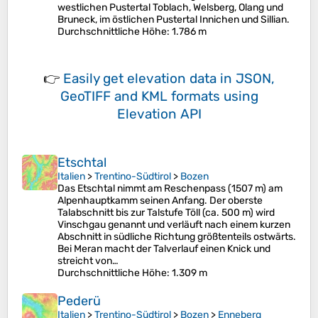
westlichen Pustertal Toblach, Welsberg, Olang und
Bruneck, im östlichen Pustertal Innichen und Sillian.
Durchschnittliche Höhe
: 1.786 m
👉
Easily
get elevation data in JSON,
GeoTIFF and KML formats
using
Elevation API
Etschtal
Italien
>
Trentino-Südtirol
>
Bozen
Das Etschtal nimmt am Reschenpass (1507 m) am
Alpenhauptkamm seinen Anfang. Der oberste
Talabschnitt bis zur Talstufe Töll (ca. 500 m) wird
Vinschgau genannt und verläuft nach einem kurzen
Abschnitt in südliche Richtung größtenteils ostwärts.
Bei Meran macht der Talverlauf einen Knick und
streicht von…
Durchschnittliche Höhe
: 1.309 m
Pederü
Italien
>
Trentino-Südtirol
>
Bozen
>
Enneberg