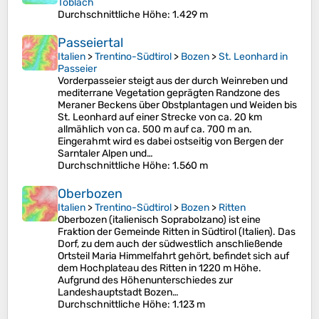
Toblach
Durchschnittliche Höhe
: 1.429 m
Passeiertal
Italien
>
Trentino-Südtirol
>
Bozen
>
St. Leonhard in
Passeier
Vorderpasseier steigt aus der durch Weinreben und
mediterrane Vegetation geprägten Randzone des
Meraner Beckens über Obstplantagen und Weiden bis
St. Leonhard auf einer Strecke von ca. 20 km
allmählich von ca. 500 m auf ca. 700 m an.
Eingerahmt wird es dabei ostseitig von Bergen der
Sarntaler Alpen und…
Durchschnittliche Höhe
: 1.560 m
Oberbozen
Italien
>
Trentino-Südtirol
>
Bozen
>
Ritten
Oberbozen (italienisch Soprabolzano) ist eine
Fraktion der Gemeinde Ritten in Südtirol (Italien). Das
Dorf, zu dem auch der südwestlich anschließende
Ortsteil Maria Himmelfahrt gehört, befindet sich auf
dem Hochplateau des Ritten in 1220 m Höhe.
Aufgrund des Höhenunterschiedes zur
Landeshauptstadt Bozen…
Durchschnittliche Höhe
: 1.123 m