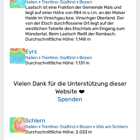
Italien
>
Trentino-Südtirol
>
Bozen
Laatsch ist eine Fraktion der Gemeinde Mals und
liegt auf einer Höhe von 984 m s.l.m. an der Malser
Haide im Vinschgau bzw. Vinschger Oberland. Der
von der Etsch durchflossene Ort liegt auf der
westlichen Talseite des Etschtals am Eingang zum
Münstertal. Beim Laatsch fließt der Rambach.
Durchschnittliche Höhe
: 1.148 m
Eyrs
Italien
>
Trentino-Südtirol
>
Bozen
Durchschnittliche Höhe
: 1.131 m
Vielen Dank für die Unterstützung dieser
Website ❤️
Spenden
Schlern
Italien
>
Trentino-Südtirol
>
Bozen
>
Völs am Schlern
Durchschnittliche Höhe
: 2.033 m