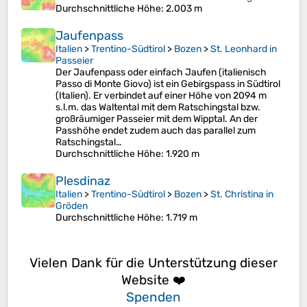
Durchschnittliche Höhe
: 2.003 m
Jaufenpass
Italien
>
Trentino-Südtirol
>
Bozen
>
St. Leonhard in
Passeier
Der Jaufenpass oder einfach Jaufen (italienisch
Passo di Monte Giovo) ist ein Gebirgspass in Südtirol
(Italien). Er verbindet auf einer Höhe von 2094 m
s.l.m. das Waltental mit dem Ratschingstal bzw.
großräumiger Passeier mit dem Wipptal. An der
Passhöhe endet zudem auch das parallel zum
Ratschingstal…
Durchschnittliche Höhe
: 1.920 m
Plesdinaz
Italien
>
Trentino-Südtirol
>
Bozen
>
St. Christina in
Gröden
Durchschnittliche Höhe
: 1.719 m
Vielen Dank für die Unterstützung dieser
Website ❤️
Spenden