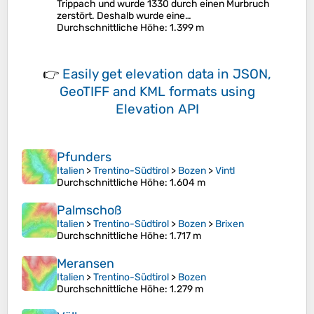
Trippach und wurde 1330 durch einen Murbruch
zerstört. Deshalb wurde eine…
Durchschnittliche Höhe
: 1.399 m
👉
Easily
get elevation data in JSON,
GeoTIFF and KML formats
using
Elevation API
Pfunders
Italien
>
Trentino-Südtirol
>
Bozen
>
Vintl
Durchschnittliche Höhe
: 1.604 m
Palmschoß
Italien
>
Trentino-Südtirol
>
Bozen
>
Brixen
Durchschnittliche Höhe
: 1.717 m
Meransen
Italien
>
Trentino-Südtirol
>
Bozen
Durchschnittliche Höhe
: 1.279 m