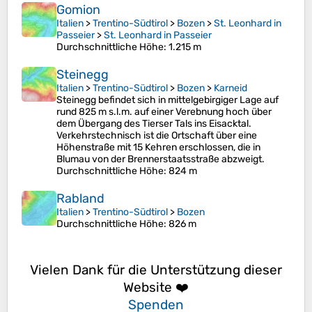
Gomion
Italien
>
Trentino-Südtirol
>
Bozen
>
St. Leonhard in
Passeier
>
St. Leonhard in Passeier
Durchschnittliche Höhe
: 1.215 m
Steinegg
Italien
>
Trentino-Südtirol
>
Bozen
>
Karneid
Steinegg befindet sich in mittelgebirgiger Lage auf
rund 825 m s.l.m. auf einer Verebnung hoch über
dem Übergang des Tierser Tals ins Eisacktal.
Verkehrstechnisch ist die Ortschaft über eine
Höhenstraße mit 15 Kehren erschlossen, die in
Blumau von der Brennerstaatsstraße abzweigt.
Durchschnittliche Höhe
: 824 m
Rabland
Italien
>
Trentino-Südtirol
>
Bozen
Durchschnittliche Höhe
: 826 m
Vielen Dank für die Unterstützung dieser
Website ❤️
Spenden