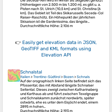
Die Seceda-Alm wird im Winter als Skigebiet genutzt
(Höhenlagen von 2.500 m bis 1.200 m), es gibt u. a.
Pisten nach St. Ulrich (10,5 km) und St. Christina (6
km). Das Gebiet ist Teil des Skikarussells Seceda-Col
Raiser-Raschötz. Ein Höhepunkt der jährlichen
Skisaison ist die Gardenissima, das längste…
Durchschnittliche Höhe
: 2.106 m
👉
Easily
get elevation data in JSON,
GeoTIFF and KML formats
using
Elevation API
Schnalstal
Italien
>
Trentino-Südtirol
>
Bozen
>
Schnals
Auf der orographisch linken Seite befindet sich das
Pfossental, das mit Abstand längste Schnalser
Seitental. Dieses zweigt zwischen Katharinaberg
und Karthaus ab und führt zwischen Texelgruppe
und Schnalskamm zunächst nordwärts, später
ostwärts, ehe es unter dem Eisjöchl endet, einem
2895 m hohen…
Durchschnittliche Höhe
: 2.193 m