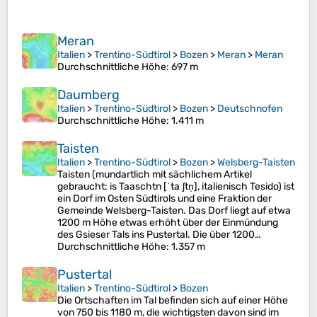
Meran
Italien
>
Trentino-Südtirol
>
Bozen
>
Meran
>
Meran
Durchschnittliche Höhe
: 697 m
Daumberg
Italien
>
Trentino-Südtirol
>
Bozen
>
Deutschnofen
Durchschnittliche Höhe
: 1.411 m
Taisten
Italien
>
Trentino-Südtirol
>
Bozen
>
Welsberg-Taisten
Taisten (mundartlich mit sächlichem Artikel
gebraucht: is Taaschtn [ˈtaːʃtn̩], italienisch Tesido) ist
ein Dorf im Osten Südtirols und eine Fraktion der
Gemeinde Welsberg-Taisten. Das Dorf liegt auf etwa
1200 m Höhe etwas erhöht über der Einmündung
des Gsieser Tals ins Pustertal. Die über 1200…
Durchschnittliche Höhe
: 1.357 m
Pustertal
Italien
>
Trentino-Südtirol
>
Bozen
Die Ortschaften im Tal befinden sich auf einer Höhe
von 750 bis 1180 m, die wichtigsten davon sind im