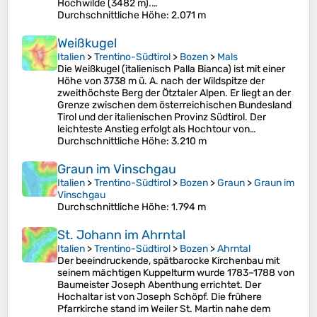
Hochwilde (3482 m).…
Durchschnittliche Höhe
: 2.071 m
Weißkugel
Italien
>
Trentino-Südtirol
>
Bozen
>
Mals
Die Weißkugel (italienisch Palla Bianca) ist mit einer
Höhe von 3738 m ü. A. nach der Wildspitze der
zweithöchste Berg der Ötztaler Alpen. Er liegt an der
Grenze zwischen dem österreichischen Bundesland
Tirol und der italienischen Provinz Südtirol. Der
leichteste Anstieg erfolgt als Hochtour von…
Durchschnittliche Höhe
: 3.210 m
Graun im Vinschgau
Italien
>
Trentino-Südtirol
>
Bozen
>
Graun
>
Graun im
Vinschgau
Durchschnittliche Höhe
: 1.794 m
St. Johann im Ahrntal
Italien
>
Trentino-Südtirol
>
Bozen
>
Ahrntal
Der beeindruckende, spätbarocke Kirchenbau mit
seinem mächtigen Kuppelturm wurde 1783–1788 von
Baumeister Joseph Abenthung errichtet. Der
Hochaltar ist von Joseph Schöpf. Die frühere
Pfarrkirche stand im Weiler St. Martin nahe dem