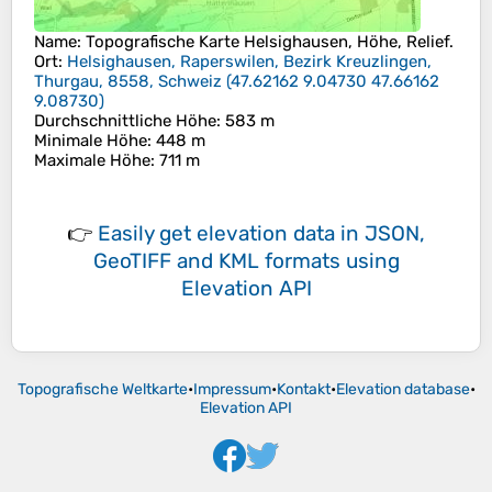
Name
: Topografische Karte
Helsighausen
, Höhe, Relief.
Ort
:
Helsighausen, Raperswilen, Bezirk Kreuzlingen,
Thurgau, 8558, Schweiz
(
47.62162 9.04730 47.66162
9.08730
)
Durchschnittliche Höhe
: 583 m
Minimale Höhe
: 448 m
Maximale Höhe
: 711 m
👉
Easily
get elevation data in JSON,
GeoTIFF and KML formats
using
Elevation API
Topografische Weltkarte
•
Impressum
•
Kontakt
•
Elevation database
•
Elevation API