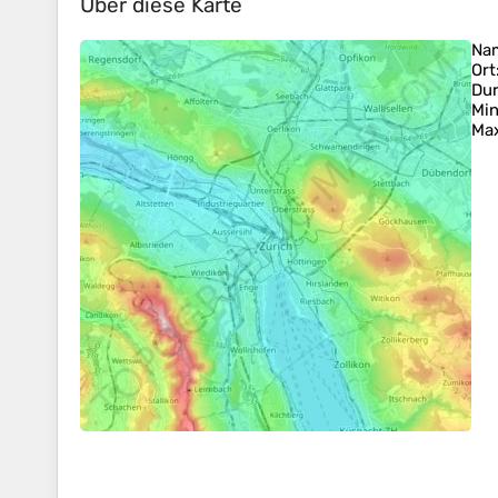
Über diese Karte
Na
Ort
Dur
Min
Ma