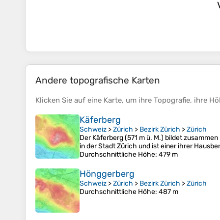
Andere topografische Karten
Klicken Sie auf eine
Karte
, um ihre
Topografie
, ihre
Hö
Käferberg
Schweiz
>
Zürich
>
Bezirk Zürich
>
Zürich
Der Käferberg (571 m ü. M.) bildet zusamme
in der Stadt Zürich und ist einer ihrer Hausbe
Durchschnittliche Höhe
: 479 m
Hönggerberg
Schweiz
>
Zürich
>
Bezirk Zürich
>
Zürich
Durchschnittliche Höhe
: 487 m