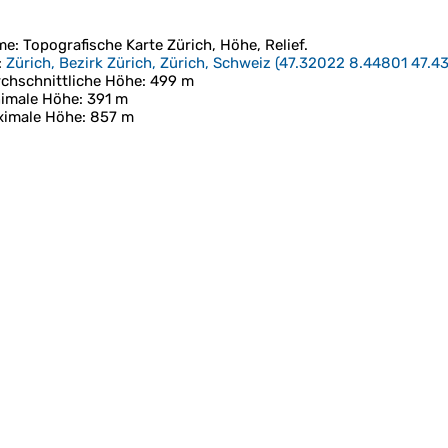
me
: Topografische Karte
Zürich
, Höhe, Relief.
:
Zürich, Bezirk Zürich, Zürich, Schweiz
(
47.32022 8.44801 47.4
chschnittliche Höhe
: 499 m
imale Höhe
: 391 m
ximale Höhe
: 857 m