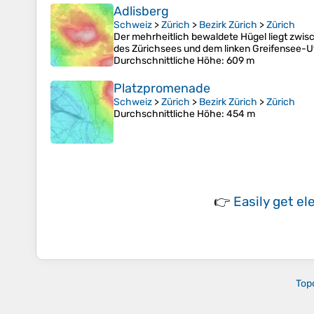
Adlisberg
Schweiz
>
Zürich
>
Bezirk Zürich
>
Zürich
Der mehrheitlich bewaldete Hügel liegt zwis
des Zürichsees und dem linken Greifensee-Ufe
Durchschnittliche Höhe
: 609 m
Platzpromenade
Schweiz
>
Zürich
>
Bezirk Zürich
>
Zürich
Durchschnittliche Höhe
: 454 m
👉
Easily
get el
Top