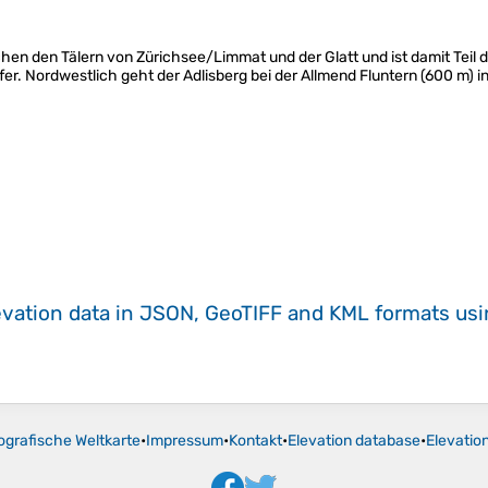
chen den Tälern von Zürichsee/Limmat und der Glatt und ist damit Te
r. Nordwestlich geht der Adlisberg bei der Allmend Fluntern (600 m) i
evation data in JSON, GeoTIFF and KML formats
us
ografische Weltkarte
•
Impressum
•
Kontakt
•
Elevation database
•
Elevatio