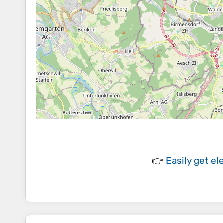
👉
Easily
get el