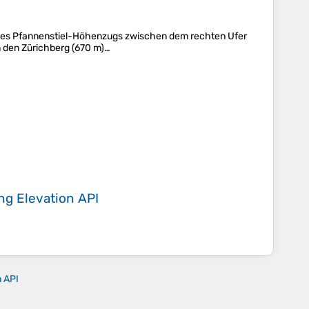
il des Pfannenstiel-Höhenzugs zwischen dem rechten Ufer
n den Zürichberg (670 m)…
ing
Elevation API
n API