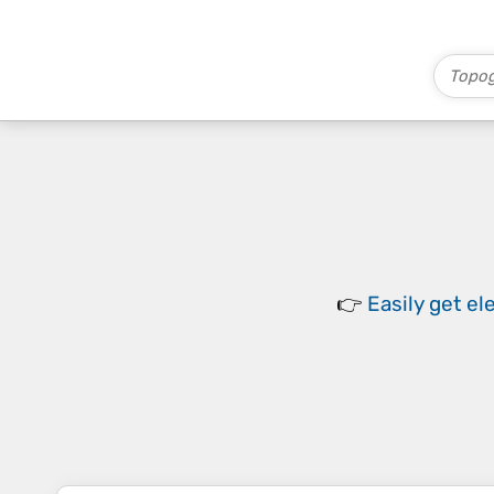
👉
Easily
get el