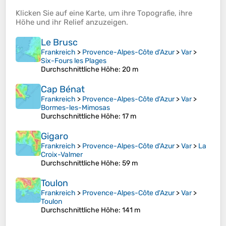
Klicken Sie auf eine
Karte
, um ihre
Topografie
, ihre
Höhe
und ihr
Relief
anzuzeigen.
Le Brusc
Frankreich
>
Provence-Alpes-Côte d'Azur
>
Var
>
Six-Fours les Plages
Durchschnittliche Höhe
: 20 m
Cap Bénat
Frankreich
>
Provence-Alpes-Côte d'Azur
>
Var
>
Bormes-les-Mimosas
Durchschnittliche Höhe
: 17 m
Gigaro
Frankreich
>
Provence-Alpes-Côte d'Azur
>
Var
>
La
Croix-Valmer
Durchschnittliche Höhe
: 59 m
Toulon
Frankreich
>
Provence-Alpes-Côte d'Azur
>
Var
>
Toulon
Durchschnittliche Höhe
: 141 m