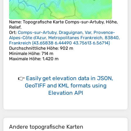
Name
: Topografische Karte
Comps-sur-Artuby
, Höhe,
Relief.
Ort
:
Comps-sur-Artuby, Draguignan, Var, Provence-
Alpes-Côte d'Azur, Metropolitanes Frankreich, 83840,
Frankreich
(
43.65838 6.44490 43.75613 6.56714
)
Durchschnittliche Höhe
: 902 m
Minimale Höhe
: 714 m
Maximale Höhe
: 1.420 m
👉
Easily
get elevation data in JSON,
GeoTIFF and KML formats
using
Elevation API
Andere topografische Karten